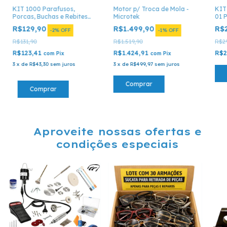
KIT 1000 Parafusos,
Motor p/ Troca de Mola -
KIT
Porcas, Buchas e Rebites
Microtek
01 
para Óculos - 1000 Peças
R$129,90
R$1.499,90
R$
-
2
%
OFF
-
1
%
OFF
R$131,90
R$1.519,90
R$29
R$123,41
R$1.424,91
R$2
com
Pix
com
Pix
3
x
de
R$43,30
sem juros
3
x
de
R$499,97
sem juros
Comprar
Aproveite nossas ofertas e
condições especiais