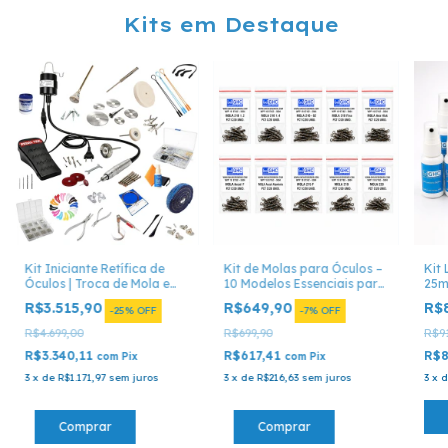
Kits em Destaque
Kit Iniciante Retífica de
Kit de Molas para Óculos –
Kit
Óculos | Troca de Mola e
10 Modelos Essenciais para
25ml
Conserto
Conserto Óptico
Uni
R$3.515,90
R$649,90
R$
-
25
%
OFF
-
7
%
OFF
R$4.699,00
R$699,90
R$91
R$3.340,11
R$617,41
R$8
com
Pix
com
Pix
3
x
de
R$1.171,97
sem juros
3
x
de
R$216,63
sem juros
3
x