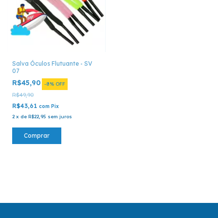
Salva Óculos Flutuante - SV
07
R$45,90
-
8
%
OFF
R$49,90
R$43,61
com
Pix
2
x
de
R$22,95
sem juros
Comprar