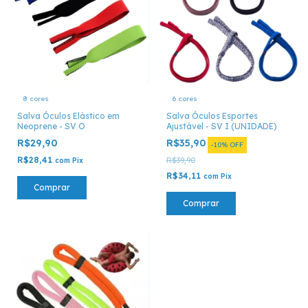
8 cores
6 cores
Salva Óculos Elástico em
Salva Óculos Esportes
Neoprene - SV O
Ajustável - SV I (UNIDADE)
R$29,90
R$35,90
-
10
%
OFF
R$28,41
R$39,90
com
Pix
R$34,11
com
Pix
Comprar
Comprar