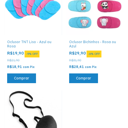
Oclusor TNT Liso - Azul ou
Oclusor Bichinhos - Rosa ou
Rosa
Azul
R$19,90
R$29,90
-
9
%
OFF
-
6
%
OFF
R$21,90
R$31,90
R$18,91
R$28,41
com
Pix
com
Pix
Comprar
Comprar