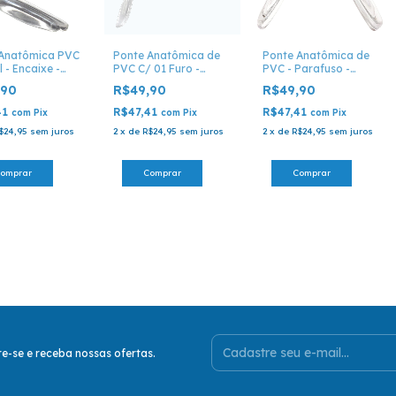
 Anatômica PVC
Ponte Anatômica de
Ponte Anatômica de
l - Encaixe -
PVC C/ 01 Furo -
PVC - Parafuso -
01
Parafuso - Ponte 03
Ponte 0302
,90
R$49,90
R$49,90
41
R$47,41
R$47,41
com
Pix
com
Pix
com
Pix
$24,95
sem juros
2
x
de
R$24,95
sem juros
2
x
de
R$24,95
sem juros
e-se e receba nossas ofertas.