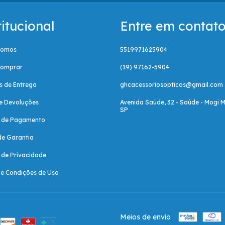
titucional
Entre em contat
Somos
5519971625904
omprar
(19) 97162-5904
as de Entrega
ghcacessoriosopticos@gmail.com
e Devoluções
Avenida Saúde, 32 - Saúde - Mogi M
SP
a de Pagamento
de Garantia
a de Privacidade
e Condições de Uso
Meios de envio