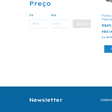
Preço
De
Até
Ponte
Flexíve
Ponte 
Aplicar
R$49
R$47,
2
x
de
R
Newsletter
Cadastr