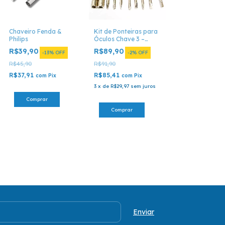
Chaveiro Fenda &
Kit de Ponteiras para
Philips
Óculos Chave 3 –
Ferramenta de Ajuste
R$39,90
R$89,90
-
13
%
OFF
-
2
%
OFF
e Manutenção
R$45,90
R$91,90
R$37,91
R$85,41
com
Pix
com
Pix
3
x
de
R$29,97
sem juros