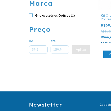
Marca
Ghc Acessórios Ópticos (1)
Kit Cha
Pontei
R$69
Preço
R$81,9
R$66,
De
Até
3
x
de
R
Aplicar
Newsletter
Cadastr