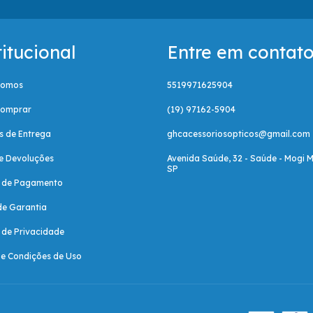
titucional
Entre em contat
Somos
5519971625904
omprar
(19) 97162-5904
as de Entrega
ghcacessoriosopticos@gmail.com
e Devoluções
Avenida Saúde, 32 - Saúde - Mogi M
SP
a de Pagamento
de Garantia
a de Privacidade
e Condições de Uso