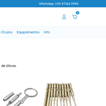
WhatsApp: (19) 97162-5904
0
e Óculos
Equipamentos
Kits
 de óticas.