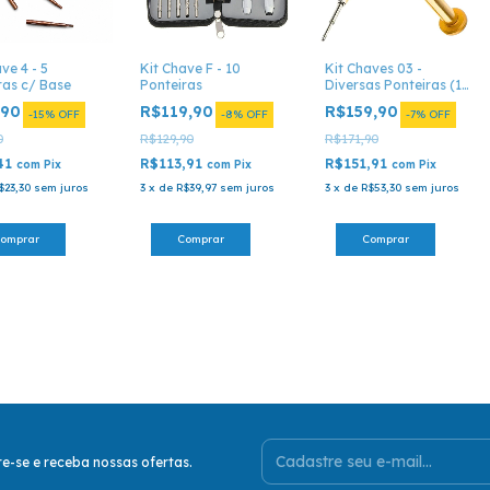
ve 4 - 5
Kit Chave F - 10
Kit Chaves 03 -
ras c/ Base
Ponteiras
Diversas Ponteiras (10
Pontas)
,90
R$119,90
R$159,90
-
15
%
OFF
-
8
%
OFF
-
7
%
OFF
0
R$129,90
R$171,90
41
R$113,91
R$151,91
com
Pix
com
Pix
com
Pix
$23,30
sem juros
3
x
de
R$39,97
sem juros
3
x
de
R$53,30
sem juros
e-se e receba nossas ofertas.