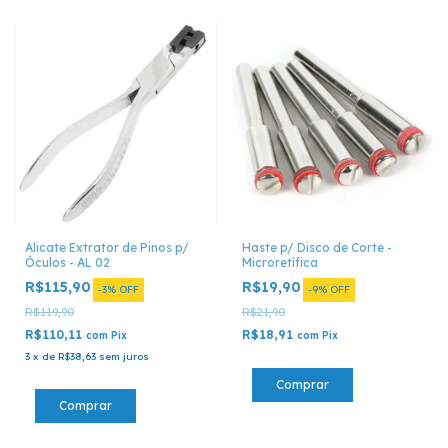
Alicate Extrator de Pinos p/
Haste p/ Disco de Corte -
Óculos - AL 02
Microretífica
R$115,90
R$19,90
-
3
%
OFF
-
9
%
OFF
R$119,90
R$21,90
R$110,11
R$18,91
com
Pix
com
Pix
3
x
de
R$38,63
sem juros