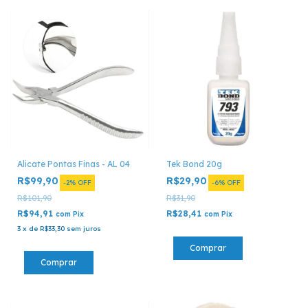
Alicate Pontas Finas - AL 04
Tek Bond 20g
R$99,90
R$29,90
-
2
%
OFF
-
6
%
OFF
R$101,90
R$31,90
R$94,91
R$28,41
com
Pix
com
Pix
3
x
de
R$33,30
sem juros