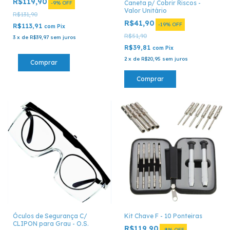
R$119,90
Caneta p/ Cobrir Riscos -
-
9
%
OFF
Valor Unitário
R$131,90
R$41,90
-
19
%
OFF
R$113,91
com
Pix
R$51,90
3
x
de
R$39,97
sem juros
R$39,81
com
Pix
2
x
de
R$20,95
sem juros
Comprar
Óculos de Segurança C/
Kit Chave F - 10 Ponteiras
CLIPON para Grau - O.S.
R$119,90
-
8
%
OFF