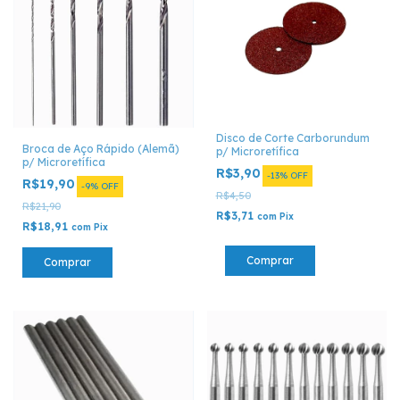
Disco de Corte Carborundum
Broca de Aço Rápido (Alemã)
p/ Microretífica
p/ Microretífica
R$3,90
-
13
%
OFF
R$19,90
-
9
%
OFF
R$4,50
R$21,90
R$3,71
com
Pix
R$18,91
com
Pix
Comprar