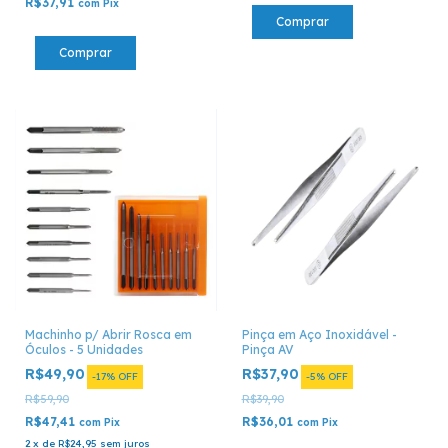
R$37,91
com
Pix
Machinho p/ Abrir Rosca em
Pinça em Aço Inoxidável -
Óculos - 5 Unidades
Pinça AV
R$49,90
R$37,90
-
17
%
OFF
-
5
%
OFF
R$59,90
R$39,90
R$47,41
R$36,01
com
Pix
com
Pix
2
x
de
R$24,95
sem juros