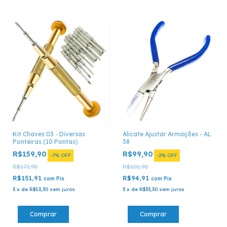
Kit Chaves 03 - Diversas
Alicate Ajustar Armações - AL
Ponteiras (10 Pontas)
38
R$159,90
R$99,90
-
7
%
OFF
-
2
%
OFF
R$171,90
R$101,90
R$151,91
R$94,91
com
Pix
com
Pix
3
x
de
R$53,30
sem juros
3
x
de
R$33,30
sem juros