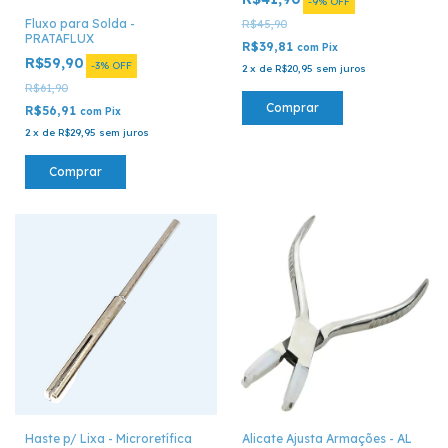
-
9
%
OFF
Fluxo para Solda -
R$45,90
PRATAFLUX
R$39,81
com
Pix
R$59,90
-
3
%
OFF
2
x
de
R$20,95
sem juros
R$61,90
Comprar
R$56,91
com
Pix
2
x
de
R$29,95
sem juros
Comprar
Haste p/ Lixa - Microretífica
Alicate Ajusta Armações - AL