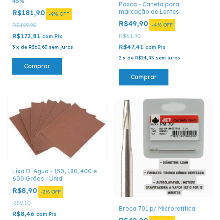
45%
Posca - Caneta para
marcação de Lentes
R$181,90
-
9
%
OFF
R$49,90
R$199,90
-
4
%
OFF
R$172,81
R$51,90
com
Pix
R$47,41
3
x
de
R$60,63
sem juros
com
Pix
2
x
de
R$24,95
sem juros
Comprar
Comprar
Lixa D´Agua - 150, 180, 400 e
600 Grãos - Unid.
R$8,90
-
2
%
OFF
R$9,10
Broca 701 p/ Microretífica
R$8,46
com
Pix