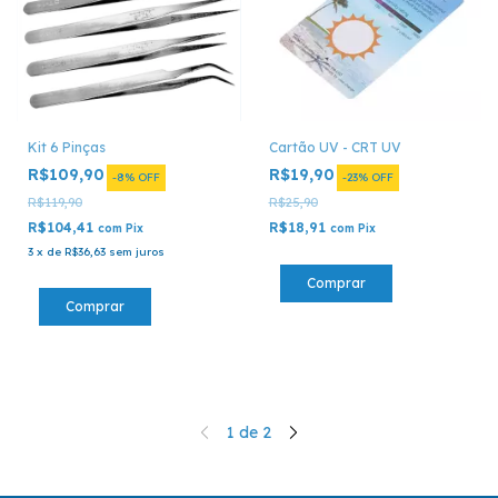
Kit 6 Pinças
Cartão UV - CRT UV
R$109,90
R$19,90
-
8
%
OFF
-
23
%
OFF
R$119,90
R$25,90
R$104,41
R$18,91
com
Pix
com
Pix
3
x
de
R$36,63
sem juros
1
de
2