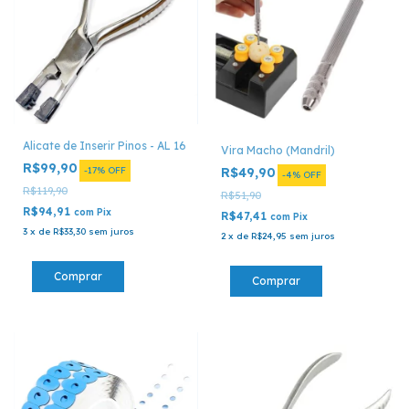
Alicate de Inserir Pinos - AL 16
Vira Macho (Mandril)
R$99,90
-
17
%
OFF
R$49,90
-
4
%
OFF
R$119,90
R$51,90
R$94,91
com
Pix
R$47,41
com
Pix
3
x
de
R$33,30
sem juros
2
x
de
R$24,95
sem juros