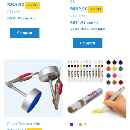
06
R$19,90
-
9
%
OFF
R$99,90
-
2
%
OFF
R$21,90
R$101,90
R$18,91
com
Pix
R$94,91
com
Pix
3
x
de
R$33,30
sem juros
Pinça Terceira Mão
+3