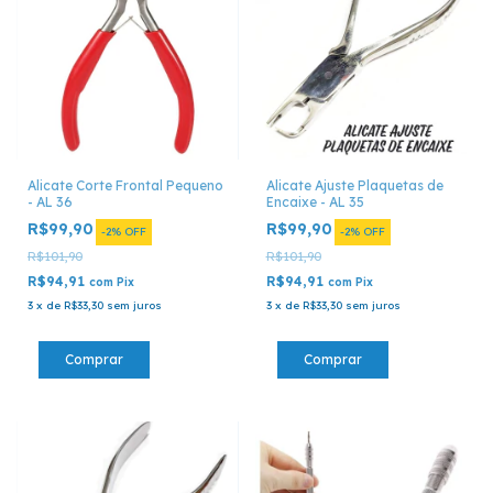
Alicate Corte Frontal Pequeno
Alicate Ajuste Plaquetas de
- AL 36
Encaixe - AL 35
R$99,90
R$99,90
-
2
%
OFF
-
2
%
OFF
R$101,90
R$101,90
R$94,91
R$94,91
com
Pix
com
Pix
3
x
de
R$33,30
sem juros
3
x
de
R$33,30
sem juros