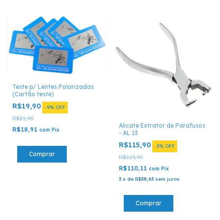
Teste p/ Lentes Polarizadas
(Cartão teste)
R$19,90
-
9
%
OFF
R$21,90
Alicate Extrator de Parafusos
R$18,91
com
Pix
- AL 13
R$115,90
-
3
%
OFF
R$119,90
R$110,11
com
Pix
3
x
de
R$38,63
sem juros