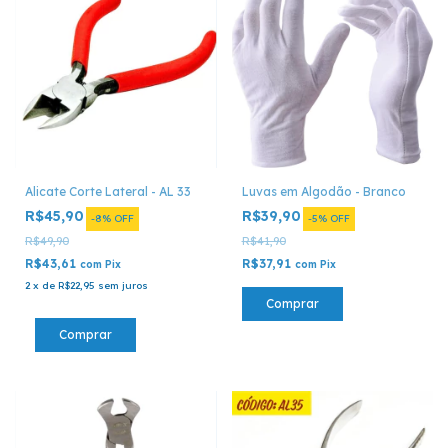
Luvas em Algodão - Branco
Alicate Corte Lateral - AL 33
R$39,90
R$45,90
-
5
%
OFF
-
8
%
OFF
R$41,90
R$49,90
R$37,91
R$43,61
com
Pix
com
Pix
2
x
de
R$22,95
sem juros
Comprar