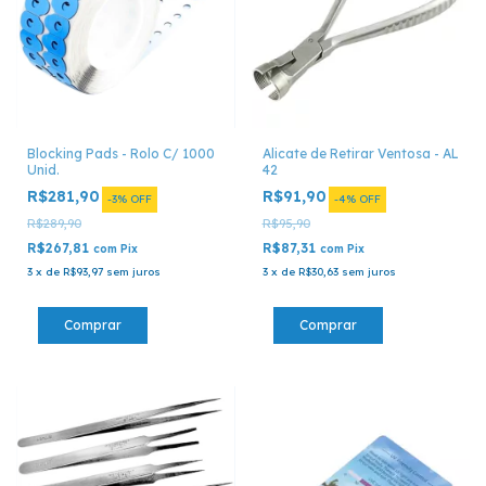
Blocking Pads - Rolo C/ 1000
Alicate de Retirar Ventosa - AL
Unid.
42
R$281,90
R$91,90
-
3
%
OFF
-
4
%
OFF
R$289,90
R$95,90
R$267,81
R$87,31
com
Pix
com
Pix
3
x
de
R$93,97
sem juros
3
x
de
R$30,63
sem juros