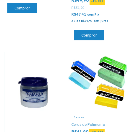
R$49,90
-
4
%
OFF
R$51,90
Comprar
R$47,41
com
Pix
2
x
de
R$24,95
sem juros
3 cores
Ceras de Polimento
R$41,90