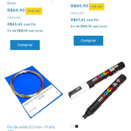
Base
R$49,90
-
4
%
OFF
R$69,90
-
15
%
OFF
R$51,90
R$81,90
R$47,41
com
Pix
R$66,41
com
Pix
2
x
de
R$24,95
sem juros
3
x
de
R$23,30
sem juros
Fio de solda 0,5 mm - Prata