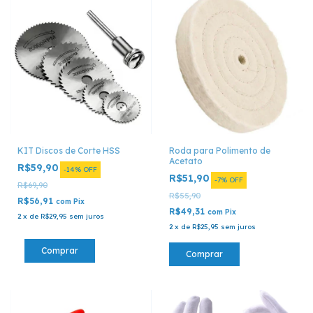
KIT Discos de Corte HSS
Roda para Polimento de
Acetato
R$59,90
-
14
%
OFF
R$51,90
-
7
%
OFF
R$69,90
R$55,90
R$56,91
com
Pix
R$49,31
com
Pix
2
x
de
R$29,95
sem juros
2
x
de
R$25,95
sem juros
Comprar