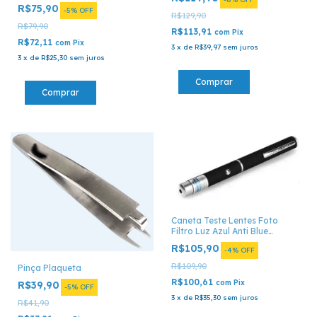
R$75,90
-
5
%
OFF
R$129,90
R$79,90
R$113,91
com
Pix
R$72,11
com
Pix
3
x
de
R$39,97
sem juros
3
x
de
R$25,30
sem juros
Caneta Teste Lentes Foto
Filtro Luz Azul Anti Blue
Control
R$105,90
-
4
%
OFF
R$109,90
Pinça Plaqueta
R$100,61
com
Pix
R$39,90
-
5
%
OFF
3
x
de
R$35,30
sem juros
R$41,90