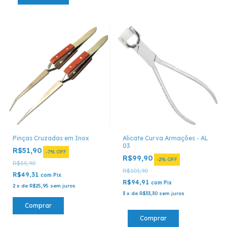
Pinças Cruzadas em Inox
Alicate Curva Armações - AL
03
R$51,90
-
7
%
OFF
R$99,90
-
2
%
OFF
R$55,90
R$101,90
R$49,31
com
Pix
R$94,91
com
Pix
2
x
de
R$25,95
sem juros
3
x
de
R$33,30
sem juros
Comprar