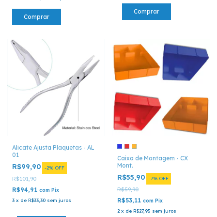
Comprar
Alicate Ajusta Plaquetas - AL
01
Caixa de Montagem - CX
Mont.
R$99,90
-
2
%
OFF
R$55,90
R$101,90
-
7
%
OFF
R$94,91
R$59,90
com
Pix
R$53,11
3
x
de
R$33,30
sem juros
com
Pix
2
x
de
R$27,95
sem juros