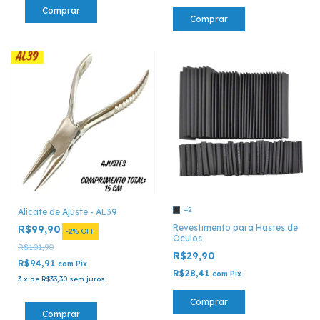
Comprar
+2
Alicate de Ajuste - AL39
Revestimento para Hastes de
R$99,90
-
2
%
OFF
Óculos
R$101,90
R$29,90
R$94,91
com
Pix
R$28,41
com
Pix
3
x
de
R$33,30
sem juros
Comprar