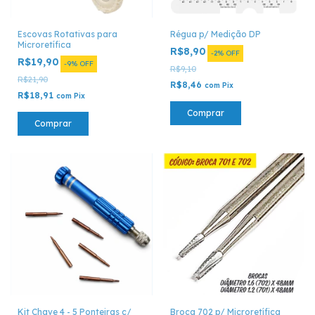
Escovas Rotativas para
Régua p/ Medição DP
Microretífica
R$8,90
-
2
%
OFF
R$19,90
-
9
%
OFF
R$9,10
R$21,90
R$8,46
com
Pix
R$18,91
com
Pix
Comprar
Comprar
Kit Chave 4 - 5 Ponteiras c/
Broca 702 p/ Microretífica